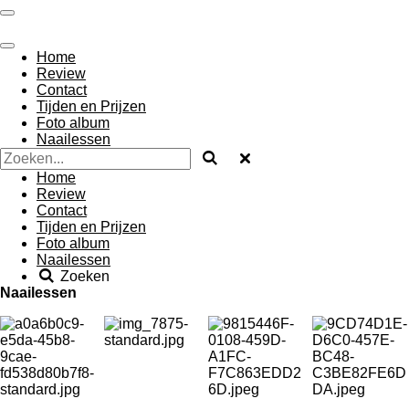
Ga
direct
naar
Home
de
Review
hoofdinhoud
Contact
Tijden en Prijzen
Foto album
Naailessen
Home
Review
Contact
Tijden en Prijzen
Foto album
Naailessen
Zoeken
Naailessen