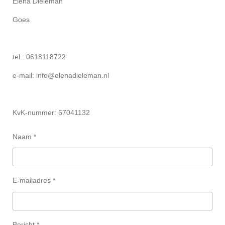
Elena Dieleman
Goes
tel.: 0618118722
e-mail: info@elenadieleman.nl
KvK-nummer: 67041132
Naam *
E-mailadres *
Bericht *